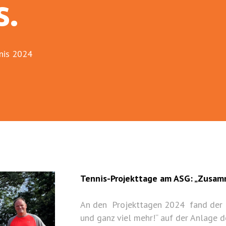
.
nnis 2024
Tennis-Projekttage am ASG: „Zusamm
An den Projekttagen 2024 fand der E
und ganz viel mehr!“ auf der Anlage d