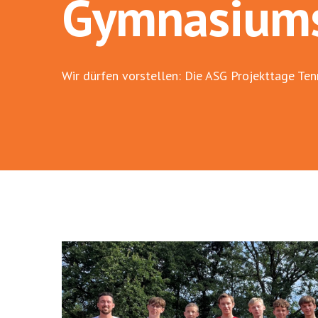
Gymnasiums
Wir dürfen vorstellen: Die ASG Projekttage Te