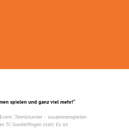
en spielen und ganz viel mehr!“
vent „Tennisturnier - zusammenspielen
es TC Gundelfingen statt. Es ist