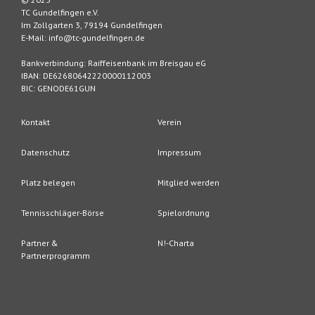
TC Gundelfingen e.V.
Im Zollgarten 3, 79194 Gundelfingen
E-Mail: info@tc-gundelfingen.de
Bankverbindung: Raiffeisenbank im Breisgau eG
IBAN: DE62680642220000112003
BIC: GENODE61GUN
Kontakt
Verein
Datenschutz
Impressum
Platz belegen
Mitglied werden
Tennisschläger-Börse
Spielordnung
Partner &
N!-Charta
Partnerprogramm