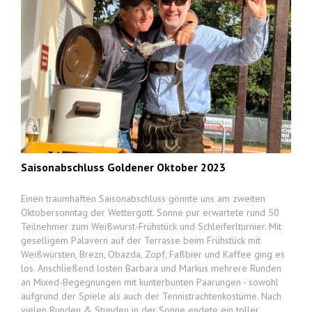
Saisonabschluss Goldener Oktober 2023
Einen traumhaften Saisonabschluss gönnte uns am zweiten
Oktobersonntag der Wettergott. Sonne pur erwartete rund 50
Teilnehmer zum Weißwurst-Frühstück und Schleiferlturnier. Mit
geselligem Palavern auf der Terrasse beim Frühstück mit
Weißwürsten, Brezn, Obazda, Zopf, Faßbier und Kaffee ging es
los. Anschließend losten Barbara und Markus mehrere Runden
an Mixed-Begegnungen mit kunterbunten Paarungen - sowohl
aufgrund der Spiele als auch der Tennistrachtenkostüme. Nach
vielen Runden & Stunden in der Sonne endete ein toller