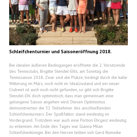
Schleifchenturnier und Saisoneröffnung 2018.
Bei idealen äußeren Bedingungen eröffnete die 2. Vorsitzende
des Tennisclubs, Brigitte Stendel-Ehls, am Sonntag die
Tennissaison 2018. Zwar sind die Plätze, bedingt durch die kalte
Witterung im März, noch nicht im Idealzustand und ein neuer
Clubwirt ist auch noch nicht gefunden, so gibt sich Brigitte
Stendel-Ehl doch optimistisch, dass man gemeinsam eine
gelungene Saison angehen wird. Diesen Optimismus
demonstrierten die 32 Teilnehmer des anschließenden
Schleifchenturniers. Der Spaßfaktor stand eindeutig im
Vordergrund. Trotzdem war auch eine Portion Ehrgeiz eindeutig
zu erkennen. Am Ende des Tages war Gianna Milan
Schleifchenkönigin. Bei den Herren teilten sich Gerd Romeike