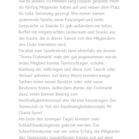
wurde jeweils 30 Minuten lang Doppel gespielt. Mehr
als fünfzig Mitglieder haben auf und neben dem Platz
für tolle Stimmung gesorgt. Wie immer kamen
spannende Spiele, neue Paarungen und nette
Gespräche zu Stande. Es gab außerdem ein tolles
Buffet mit mitgebrachten Leckereien und Snacks aus
der Küche, die in dieser Saison von den Mitgliedern
des Clubs betrieben wird.
Parallel zum Spielbetrieb fand ebenfalls ein kleiner
"Tennis-Flohmarkt" statt, der gut angenommen wurde.
Jedes Mitglied konnte Tennisschläger, -schuhe, -
kleidung etc. mitbringen und diese zum Tausch oder
Verkauf anbieten. Auf diese Weise konnten einige
Sachen einen neuen Besitzer oder eine neue
Besitzerin finden. Außerdem diente der Flohmarkt
dazu, einen kleinen Beitrag zum
Nachhaltigkeitskonzept des Vereins beizutragen. Der
Tennisclub ist Teil des Nachhaltigkeitskonzepts "N!-
Charta Sport".
Am Ende des sonnigen Tages konnten zwei
Schleifchenköniginnen gekrönt werden. Das
Schleifchenturnier war ein voller Erfolg, die Mitglieder
des Tennisclubs Gundelfingen freuen sich auf dem