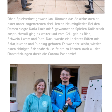
Ohne Spielverlust gewann Jan Hörmann das Abschlussturnier -
einer unser angetretenen drei Herren-Neumitglieder. Bei den
Damen siegte Karla Huch mit 3 gewonnenen Spielen. Kulinarisch
anspruchsvoll ging es weiter und vom Grill gab es Rind,
Schwein, Lamm und Pute. Dazu wurde ein leckeres Büfett mit
Salat, Kuchen und Pudding geboten. Es war sehr schön, wieder
einen richtigen Saisonabschluss feiern zu können, nach all den
Einschränkungen durch die Corona-Pandemie!