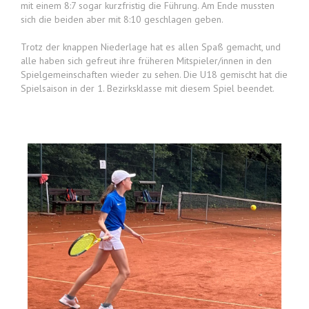
mit einem 8:7 sogar kurzfristig die Führung. Am Ende mussten
sich die beiden aber mit 8:10 geschlagen geben.
Trotz der knappen Niederlage hat es allen Spaß gemacht, und
alle haben sich gefreut ihre früheren Mitspieler/innen in den
Spielgemeinschaften wieder zu sehen. Die U18 gemischt hat die
Spielsaison in der 1. Bezirksklasse mit diesem Spiel beendet.