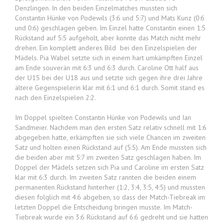
Denzlingen. In den beiden Einzelmatches mussten sich
Constantin Hünke von Podewils (3:6 und 5:7) und Mats Kunz (0:6
und 0:6) geschlagen geben. Im Einzel hatte Constantin einen 1:5
Rückstand auf 5:5 aufgeholt, aber konnte das Match nicht mehr
drehen. Ein komplett anderes Bild bei den Einzelspielen der
Mädels. Pia Wabel setzte sich in einem hart umkämpften Einzel
am Ende souverän mit 6:3 und 6:3 durch. Caroline Ott half aus
der U15 bei der U18 aus und setzte sich gegen ihre drei Jahre
ältere Gegenspielerin klar mit 6:1 und 6:1 durch. Somit stand es
nach den Einzelspielen 2:2.
Im Doppel spielten Constantin Hünke von Podewils und Ian
Sandmeier. Nachdem man den ersten Satz relativ schnell mit 1:6
abgegeben hatte, erkämpften sie sich viele Chancen im zweiten
Satz und holten einen Rückstand auf (5:5). Am Ende mussten sich
die beiden aber mit 5:7 im zweiten Satz geschlagen haben. Im
Doppel der Mädels setzen sich Pia und Caroline im ersten Satz
klar mit 6:3 durch. Im zweiten Satz rannten die beiden einem
permanenten Rückstand hinterher (1:2, 3:4, 3:5, 4:5) und mussten
diesen folglich mit 4:6 abgeben, so dass der Match-Tiebreak im
letzten Doppel die Entscheidung bringen musste. Im Match-
Tiebreak wurde ein 3:6 Rückstand auf 6:6 gedreht und sie hatten