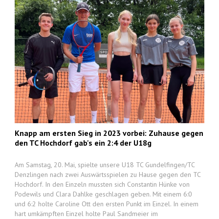
Knapp am ersten Sieg in 2023 vorbei: Zuhause gegen
den TC Hochdorf gab's ein 2:4 der U18g
Am Samstag, 20. Mai, spielte unsere U18 TC Gundelfingen/TC
Denzlingen nach zwei Auswärtsspielen zu Hause gegen den TC
Hochdorf. In den Einzeln mussten sich Constantin Hünke von
Podewils und Clara Dahlke geschlagen geben. Mit einem 6:0
und 6:2 holte Caroline Ott den ersten Punkt im Einzel. In einem
hart umkämpften Einzel holte Paul Sandmeier im